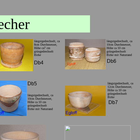
echer
längstgedrechselt, ca
längstgedrechselt, ca
8cm Durchmesser,
10cm Durchmesser,
Höhe ca7 cm
Höhe ca 10 cm
grüngedrechselt
grüngedrechselt
Birke
Birke mit Naturrand
Db6
Db4
Db5
längstgedrechselt, ca
12cm Durchmesser,
Höhe ca 10 cm
grüngedrechselt
längstgedrechselt, ca
Birke
10cm Durchmesser,
Db7
Höhe ca 10 cm
grüngedrechselt
Birke mit Naturrand