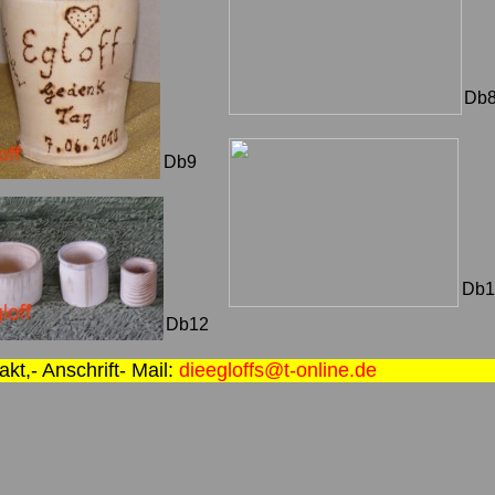
Db
Db9
Db1
Db12
kt,- Anschrift- Mail:
dieegloffs@t-online.de