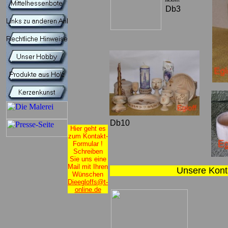
Db3
Db10
Hier geht es
zum Kontakt-
Formular !
Schreiben
Sie uns eine
Mail mit Ihren
Unsere Konta
Wünschen
Dieegloffs@t-
online.de