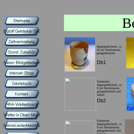
B
längstgedrechselt, ca
10 cm Durchmesser,
grüngedrechselt
Db1
Eierbecher,
längstgedrechselt, ca
8 cm Durchmesser,
grüngedrechselt und
lackert
Db2
Eierbecher,
längstgedrechselt, ca
8 cm Durchmesser,
grüngedrechselt und
lackiert